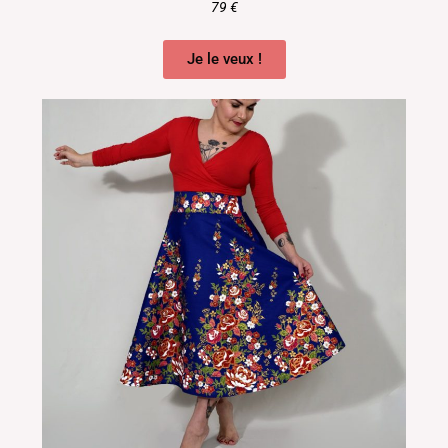
79 €
Je le veux !