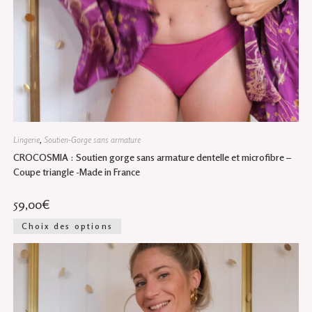
Lingerie
,
Soutien-Gorge sans armature
CROCOSMIA : Soutien gorge sans armature dentelle et microfibre –
Coupe triangle -Made in France
59,00
€
Ce
Choix des options
produit
a
plusieurs
variations.
Les
options
peuvent
être
choisies