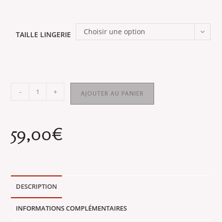
Choisir une option
TAILLE LINGERIE
quantité
-
+
AJOUTER AU PANIER
de
DADA
LAKE
59,00
€
:
Soutien
gorge
sans
DESCRIPTION
armature
dentelle
INFORMATIONS COMPLÉMENTAIRES
-