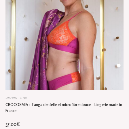
sur
la
page
du
produit
Lingerie
,
Tanga
CROCOSMIA : Tanga dentelle et microfibre douce – Lingerie made in
France
35,00
€