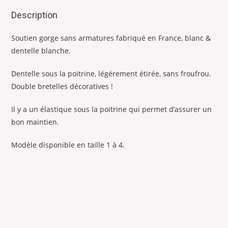
Coupe
Description
triangle
-
Soutien gorge sans armatures fabriqué en France, blanc &
Made
dentelle blanche.
in
France
Dentelle sous la poitrine, légérement étirée, sans froufrou.
Double bretelles décoratives !
Il y a un élastique sous la poitrine qui permet d’assurer un
bon maintien.
Modèle disponible en taille 1 à 4.