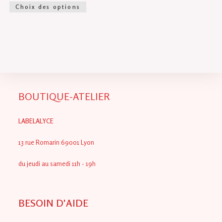
Ce
Choix des options
produit
a
plusieurs
variations.
Les
options
peuvent
être
choisies
sur
la
page
du
BOUTIQUE-ATELIER
produit
LABELALYCE
13 rue Romarin 69001 Lyon
du jeudi au samedi 11h - 19h
BESOIN D'AIDE