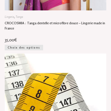
Lingerie
,
Tanga
CROCOSMIA : Tanga dentelle et microfibre douce – Lingerie made in
France
35,00
€
Ce
Choix des options
produit
a
plusieurs
variations.
Les
options
peuvent
être
choisies
sur
la
page
du
produit