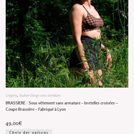
Lingerie
,
Soutien-Gorge sans armature
BRASSIERE : Sous vêtement sans armature – bretelles croisées –
Coupe Brassière – Fabriqué à Lyon
49,00
€
Ce
Choix des options