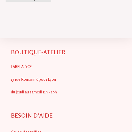
produit
a
plusieurs
variations.
Les
options
peuvent
être
choisies
sur
la
page
du
BOUTIQUE-ATELIER
produit
LABELALYCE
13 rue Romarin 69001 Lyon
du jeudi au samedi 11h - 19h
BESOIN D'AIDE
Guide des tailles