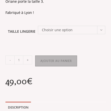
Oriane porte la taille 3.
Fabriqué à Lyon !
Choisir une option
TAILLE LINGERIE
quantité
-
+
AJOUTER AU PANIER
de
NENUPHAR
:
49,00
€
Soutien
gorge
sans
armature
DESCRIPTION
coton