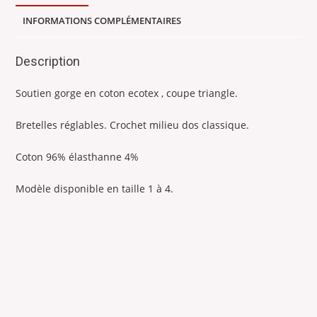
-
INFORMATIONS COMPLÉMENTAIRES
Tissu
oeko-
Description
tex
-
Soutien gorge en coton ecotex , coupe triangle.
Coupe
triangle
Bretelles réglables. Crochet milieu dos classique.
-
Fabriqué
Coton 96% élasthanne 4%
à
Lyon
Modèle disponible en taille 1 à 4.