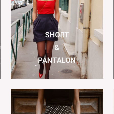
SHORT
&
PANTALON