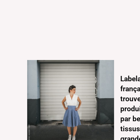
Label
frança
trouv
produi
par b
tissus
grand