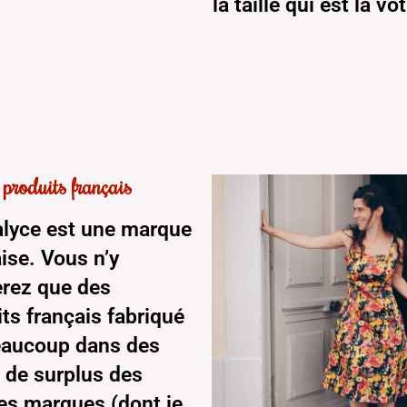
la taille qui est la vôt
produits français
alyce est une marque
ise. Vous n’y
erez que des
ts français fabriqué
eaucoup dans des
 de surplus des
es marques (dont je