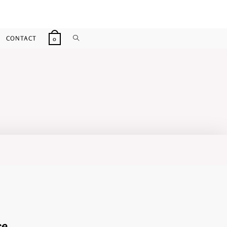
CONTACT
0
se…