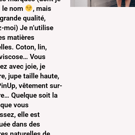
s le nom
, mais
grande qualité,
-moi) Je n’utilise
es matières
lles. Coton, lin,
, viscose… Vous
ez avec joie, je
re, jupe taille haute,
PinUp, vêtement sur-
e… Quelque soit la
 que vous
ssez, elle est
quée dans des
es naturelles de