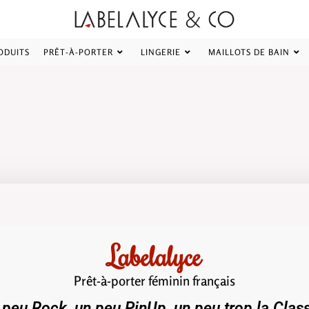
ODUITS
PRÊT-À-PORTER
LINGERIE
MAILLOTS DE BAIN
Labelalyce
Prêt-à-porter féminin français
 peu Rock, un peu PinUp, un peu trop la Clas