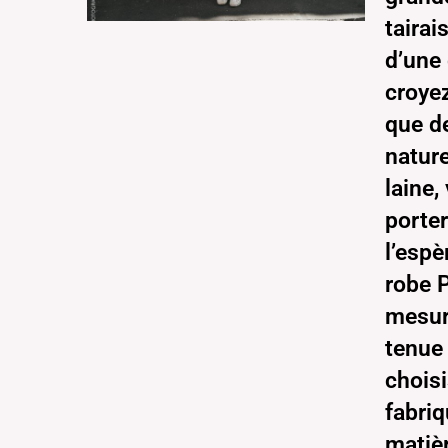
tairai
d’une 
croyez
que d
nature
laine
porter
l’espè
robe 
mesur
tenue
choisi
fabri
matièr