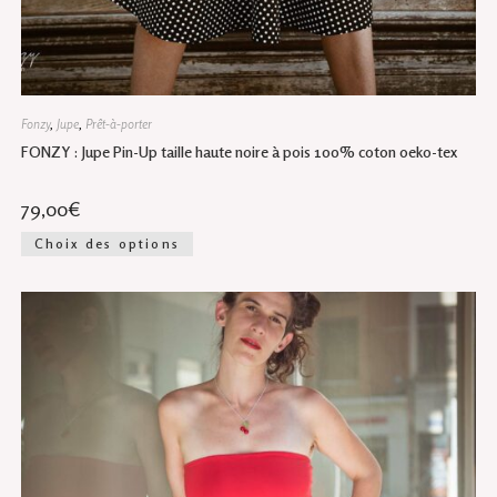
Fonzy
,
Jupe
,
Prêt-à-porter
FONZY : Jupe Pin-Up taille haute noire à pois 100% coton oeko-tex
79,00
€
Ce
Choix des options
produit
a
plusieurs
variations.
Les
options
peuvent
être
choisies
sur
la
page
du
produit