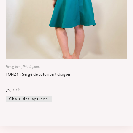
Fonzy
,
Jupe
,
Prêt-à-porter
FONZY : Sergé de coton vert dragon
75,00
€
Ce
Choix des options
produit
a
plusieurs
variations.
Les
options
peuvent
être