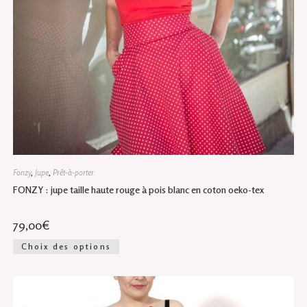
Fonzy
,
Jupe
,
Prêt-à-porter
FONZY : jupe taille haute rouge à pois blanc en coton oeko-tex
79,00
€
Ce
Choix des options
produit
a
plusieurs
variations.
Les
options