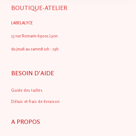
choisies
sur
BOUTIQUE-ATELIER
la
page
du
produit
LABELALYCE
13 rue Romarin 69001 Lyon
du jeudi au samedi 11h - 19h
BESOIN D'AIDE
Guide des tailles
Délais et frais de livraison
A PROPOS