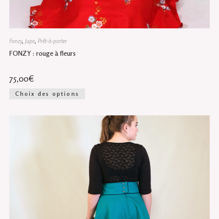
Fonzy
,
Jupe
,
Prêt-à-porter
FONZY : rouge à fleurs
75,00
€
Ce
Choix des options
produit
a
plusieurs
variations.
Les
options
peuvent
être
choisies
sur
la
page
du
produit