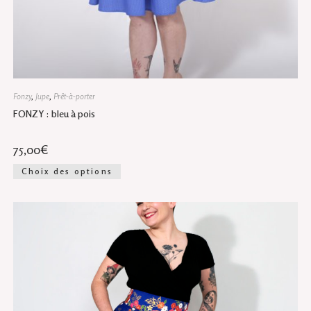
Fonzy
,
Jupe
,
Prêt-à-porter
FONZY : bleu à pois
75,00
€
Ce
Choix des options
produit
a
plusieurs
variations.
Les
options
peuvent
être
choisies
sur
la
page
du
produit