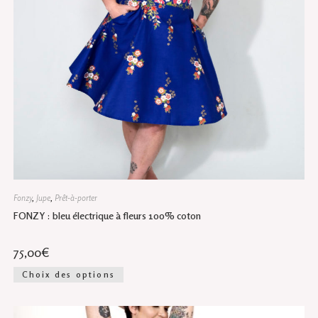
Fonzy
,
Jupe
,
Prêt-à-porter
FONZY : bleu électrique à fleurs 100% coton
75,00
€
Ce
Choix des options
produit
a
plusieurs
variations.