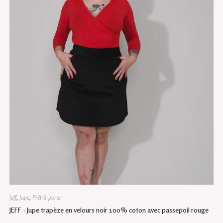
Les
options
peuvent
être
choisies
sur
la
page
du
produit
Jeff
,
Jupe
,
Prêt-à-porter
JEFF : Jupe trapèze en velours noir 100% coton avec passepoil rouge