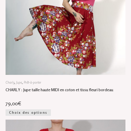
produit
Charly
,
Jupe
,
Prêt-à-porter
CHARLY : Jupe taille haute MIDI en coton et tissu fleuri bordeau
79,00
€
Ce
Choix des options
produit
a
plusieurs
variations.