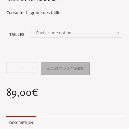
Consulter le guide des tailles
Choisir une option
TAILLES
quantité
-
+
AJOUTER AU PANIER
de
JOHNNY
:
89,00
€
noire
à
étoiles
blanches
DESCRIPTION