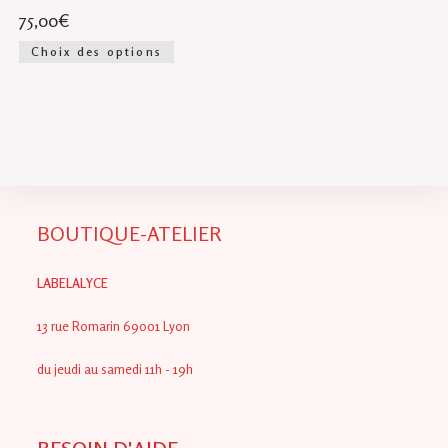
75,00
€
Ce
Choix des options
produit
a
plusieurs
variations.
Les
options
peuvent
être
choisies
sur
la
page
du
BOUTIQUE-ATELIER
produit
LABELALYCE
13 rue Romarin 69001 Lyon
du jeudi au samedi 11h - 19h