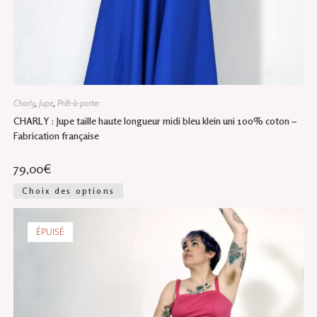
Charly
,
Jupe
,
Prêt-à-porter
CHARLY : Jupe taille haute longueur midi bleu klein uni 100% coton –
Fabrication française
79,00
€
Ce
Choix des options
produit
a
plusieurs
variations.
ÉPUISÉ
Les
options
peuvent
être
choisies
sur
la
page
du