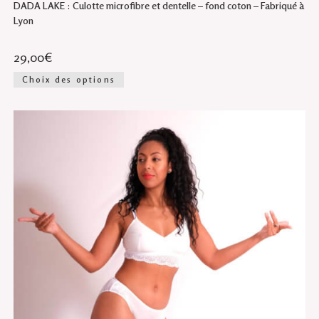
DADA LAKE : Culotte microfibre et dentelle – fond coton – Fabriqué à
Lyon
29,00
€
Ce
Choix des options
produit
a
plusieurs
variations.
Les
options
peuvent
être
choisies
sur
la
page
du
produit