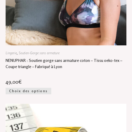
Lingerie
,
Soutien-Gorge sans armature
NENUPHAR : Soutien gorge sans armature coton – Tissu oeko-tex –
Coupe triangle – Fabriqué à Lyon
49,00
€
Ce
Choix des options
produit
a
plusieurs
variations.
Les
options
peuvent
être
choisies
sur