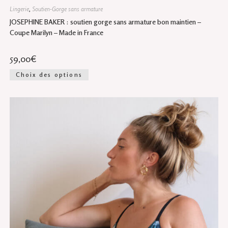
Lingerie
,
Soutien-Gorge sans armature
JOSEPHINE BAKER : soutien gorge sans armature bon maintien –
Coupe Marilyn – Made in France
59,00
€
Ce
Choix des options
produit
a
plusieurs
variations.
Les
options
peuvent
être
choisies
sur
la
page
du
produit