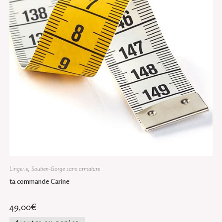
la
page
du
produit
Lingerie
,
Soutien-Gorge sans armature
ta commande Carine
49,00
€