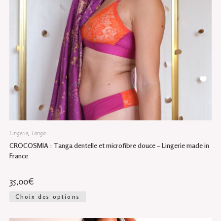
Lingerie
,
Tanga
CROCOSMIA : Tanga dentelle et microfibre douce – Lingerie made in
France
35,00
€
Ce
Choix des options
produit
a
plusieurs