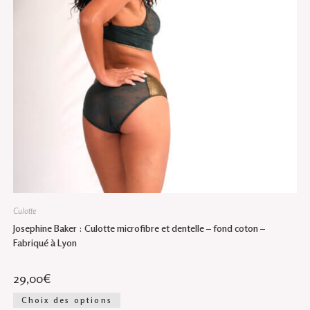
du
produit
Culotte
Josephine Baker : Culotte microfibre et dentelle – fond coton –
Fabriqué à Lyon
29,00
€
Ce
Choix des options
produit