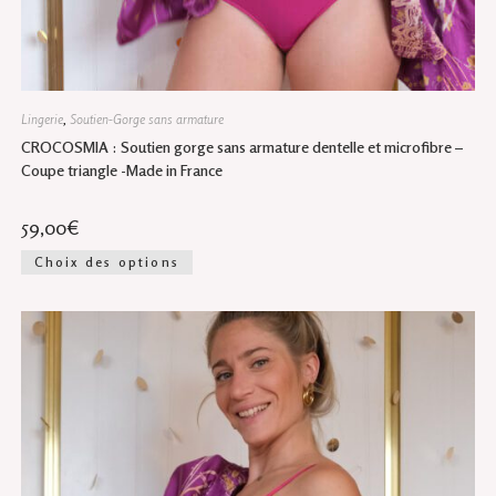
Lingerie
,
Soutien-Gorge sans armature
CROCOSMIA : Soutien gorge sans armature dentelle et microfibre –
Coupe triangle -Made in France
59,00
€
Ce
Choix des options
produit
a
plusieurs
variations.
Les
options
peuvent
être
choisies
sur
la
page
du
produit