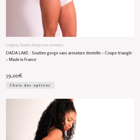
Lingerie
,
Soutien-Gorge sans armature
DADA LAKE : Soutien gorge sans armature dentelle – Coupe triangle
– Made in France
59,00
€
Ce
Choix des options
produit
a
plusieurs
variations.
Les
options
peuvent
être
choisies
sur
la
page